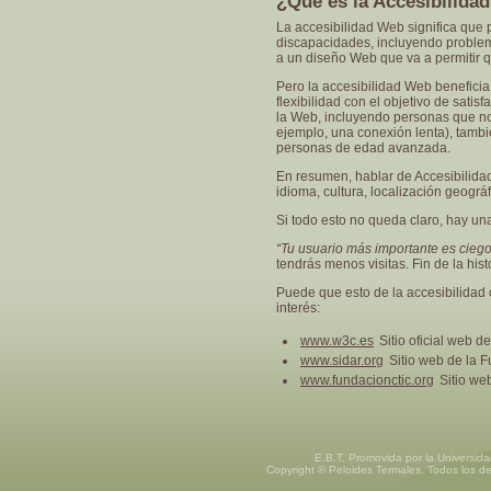
¿Qué es la Accesibilida
La accesibilidad Web significa que
discapacidades, incluyendo problemas
a un diseño Web que va a permitir q
Pero la accesibilidad Web beneficia
flexibilidad con el objetivo de satis
la Web, incluyendo personas que no
ejemplo, una conexión lenta), tambi
personas de edad avanzada.
En resumen, hablar de Accesibilidad
idioma, cultura, localización geográ
Si todo esto no queda claro, hay una
“Tu usuario más importante es ciego
tendrás menos visitas. Fin de la hist
Puede que esto de la accesibilidad 
interés:
www.w3c.es
Sitio oficial web d
www.sidar.org
Sitio web de la F
www.fundacionctic.org
Sitio we
E.B.T. Promovida por la Universid
Copyright © Peloides Termales. Todos los d