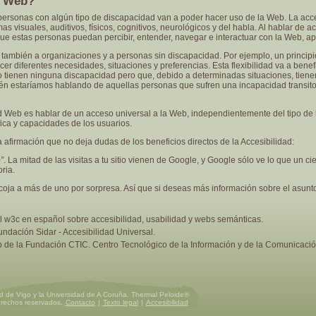
d Web?
 personas con algún tipo de discapacidad van a poder hacer uso de la Web. La ac
 visuales, auditivos, físicos, cognitivos, neurológicos y del habla. Al hablar de 
ue estas personas puedan percibir, entender, navegar e interactuar con la Web, a
 también a organizaciones y a personas sin discapacidad. Por ejemplo, un principi
facer diferentes necesidades, situaciones y preferencias. Esta flexibilidad va a bene
 tienen ninguna discapacidad pero que, debido a determinadas situaciones, tienen
én estaríamos hablando de aquellas personas que sufren una incapacidad transitori
 Web es hablar de un acceso universal a la Web, independientemente del tipo de h
fica y capacidades de los usuarios.
 afirmación que no deja dudas de los beneficios directos de la Accesibilidad:
”
. La mitad de las visitas a tu sitio vienen de Google, y Google sólo ve lo que un cie
oria.
coja a más de uno por sorpresa. Así que si deseas más información sobre el asunt
el w3c en español sobre accesibilidad, usabilidad y webs semánticas.
undación Sidar - Accesibilidad Universal.
b de la Fundación CTIC. Centro Tecnológico de la Información y de la Comunicació
ad de Vigo y la Universidad de A Coruña. Thermal Peloide®
erechos reservados.
Contacto
|
Texto legal
|
Accesibilidad