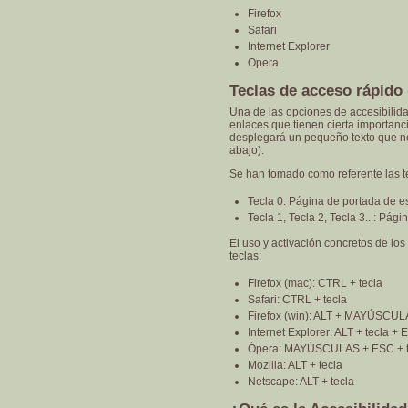
Firefox
Safari
Internet Explorer
Opera
Teclas de acceso rápido
Una de las opciones de accesibilida
enlaces que tienen cierta importanc
desplegará un pequeño texto que nos
abajo).
Se han tomado como referente las 
Tecla 0: Página de portada de es
Tecla 1, Tecla 2, Tecla 3...: Pá
El uso y activación concretos de lo
teclas:
Firefox (mac): CTRL + tecla
Safari: CTRL + tecla
Firefox (win): ALT + MAYÚSCULA
Internet Explorer: ALT + tecla +
Ópera: MAYÚSCULAS + ESC + t
Mozilla: ALT + tecla
Netscape: ALT + tecla