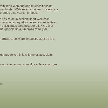
cesibilidad Web engloba muchos tipos de
accesibilidad Web se está haciendo referencia
portando a su vez contenidos.
o básico de la accesibilidad Web es la
ficiar a todas aquellas personas que utilizan
 dificultades para acceder a la Web (por
a (por ejemplo, un brazo roto), y de
ardware, software, infraestructura de red,
go puede ver. Si tu sitio no es accesible,
o, aquí tienes unos cuantos enlaces de gran
n.