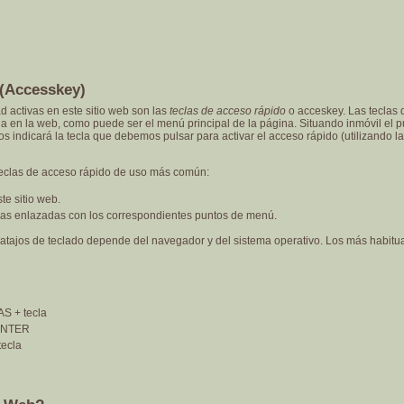
 (Accesskey)
d activas en este sitio web son las
teclas de acceso rápido
o acceskey. Las teclas 
ia en la web, como puede ser el menú principal de la página. Situando inmóvil el 
 indicará la tecla que debemos pulsar para activar el acceso rápido (utilizando 
teclas de acceso rápido de uso más común:
te sitio web.
ginas enlazadas con los correspondientes puntos de menú.
s atajos de teclado depende del navegador y del sistema operativo. Los más habitua
S + tecla
 ENTER
ecla